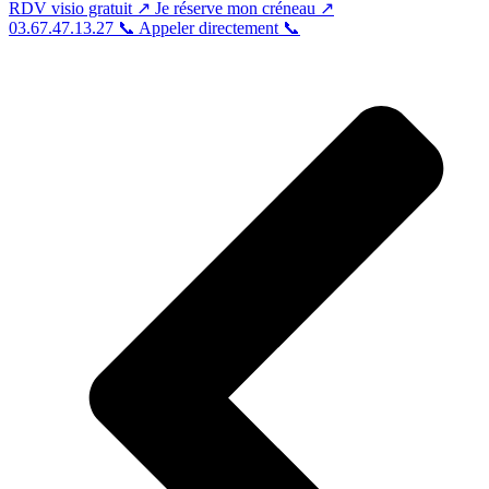
RDV visio gratuit
↗
Je réserve mon créneau
↗
03.67.47.13.27 📞
Appeler directement 📞