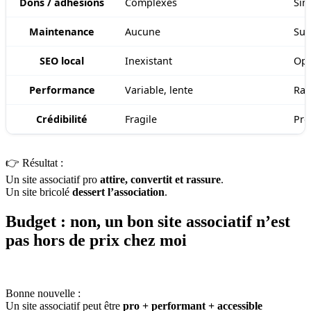
Dons / adhésions
Complexes
Sim
Maintenance
Aucune
Sui
SEO local
Inexistant
Opt
Performance
Variable, lente
Rap
Crédibilité
Fragile
Pro
👉 Résultat :
Un site associatif pro
attire, convertit et rassure
.
Un site bricolé
dessert l’association
.
Budget : non, un bon site associatif n’est
pas hors de prix chez moi
Bonne nouvelle :
Un site associatif peut être
pro + performant + accessible