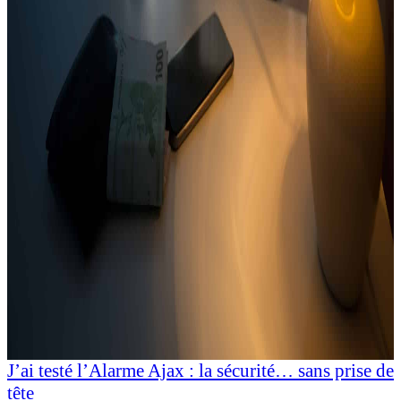
J’ai testé l’Alarme Ajax : la sécurité… sans prise de
tête