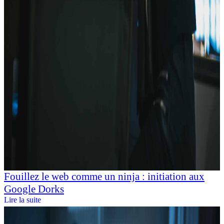
Fouillez le web comme un ninja : initiation aux
Google Dorks
Lire la suite