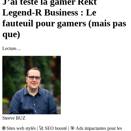
J’ai testé la gamer Rekt
Legend-R Business : Le
fauteuil pour gamers (mais pas
que)
Lecture…
Steeve BUZ
🌐
Sites web stylés |
🚀
SEO boosté |
🎯
Ads impactantes pour les