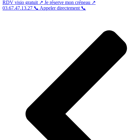
RDV visio gratuit
↗
Je réserve mon créneau
↗
03.67.47.13.27 📞
Appeler directement 📞